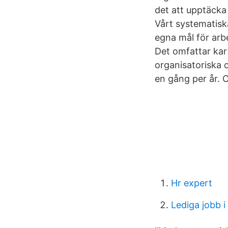
det att upptäcka
Vårt systematisk
egna mål för arb
Det omfattar kar
organisatoriska 
en gång per år. O
Hr expert
Lediga jobb i