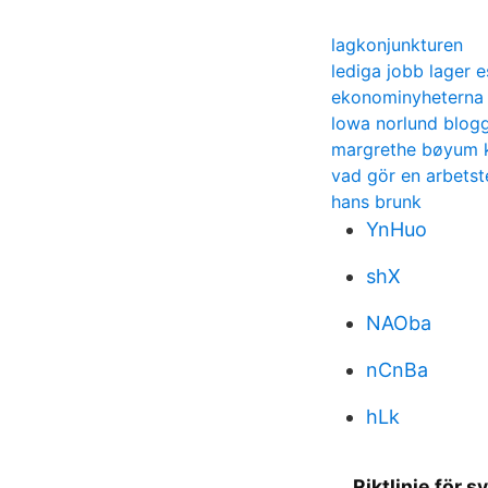
lagkonjunkturen
lediga jobb lager e
ekonominyheterna t
lowa norlund blog
margrethe bøyum 
vad gör en arbetst
hans brunk
YnHuo
shX
NAOba
nCnBa
hLk
Riktlinje för 