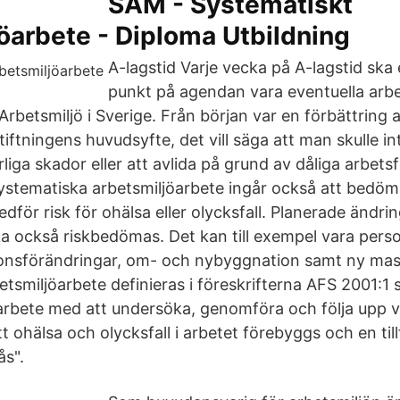
SAM - Systematiskt
öarbete - Diploma Utbildning
A-lagstid Varje vecka på A-lagstid ska
punkt på agendan vara eventuella arbe
rbetsmiljö i Sverige. Från början var en förbättring 
tiftningens huvudsyfte, det vill säga att man skulle int
arliga skador eller att avlida på grund av dåliga arbets
ystematiska arbetsmiljöarbete ingår också att bedö
ör risk för ohälsa eller olycksfall. Planerade ändrin
 också riskbedömas. Det kan till exempel vara perso
onsförändringar, om- och nybyggnation samt ny maski
etsmiljöarbete definieras i föreskrifterna AFS 2001:1
arbete med att undersöka, genomföra och följa upp
tt ohälsa och olycksfall i arbetet förebyggs och en til
ås".