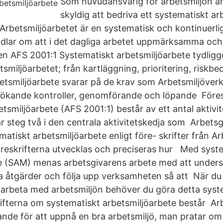
Som huvudansvarig för arbetsmiljön är
skyldig att bedriva ett systematiskt ar
rbetsmiljöarbetet är en systematisk och kontinuerl
lar om att i det dagliga arbetet uppmärksamma och t
gen AFS 2001:1 Systematiskt arbetsmiljöarbete tydlig
tsmiljöarbetet; från kartläggning, prioritering, risk
etsmiljöarbete svarar på de krav som Arbetsmiljöverke
ökande kontroller, genomförande och löpande Föres
tsmiljöarbete (AFS 2001:1) består av ett antal aktivit
 steg två i den centrala aktivitetskedja som Arbetsg
matiskt arbetsmiljöarbete enligt före- skrifter från A
föreskrifterna utvecklas och preciseras hur Med syst
te (SAM) menas arbetsgivarens arbete med att unde
a åtgärder och följa upp verksamheten så att När d
 arbeta med arbetsmiljön behöver du göra detta syst
rifterna om systematiskt arbetsmiljöarbete består Ar
nde för att uppnå en bra arbetsmiljö, man pratar om