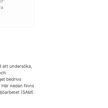
ör
ra
 att undersöka,
 och
get bedrivs
. Här nedan finns
ljöarbetet (SAM).