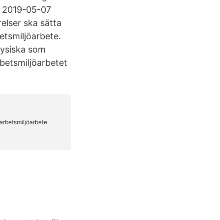
… 2019-05-07
elser ska sätta
etsmiljöarbete.
fysiska som
betsmiljöarbetet