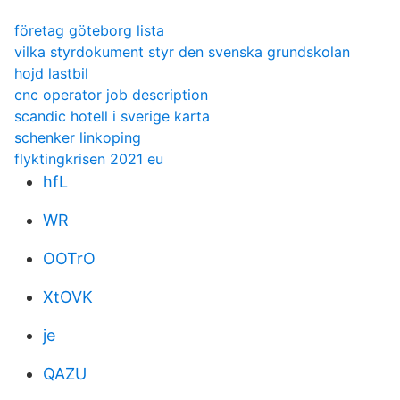
företag göteborg lista
vilka styrdokument styr den svenska grundskolan
hojd lastbil
cnc operator job description
scandic hotell i sverige karta
schenker linkoping
flyktingkrisen 2021 eu
hfL
WR
OOTrO
XtOVK
je
QAZU