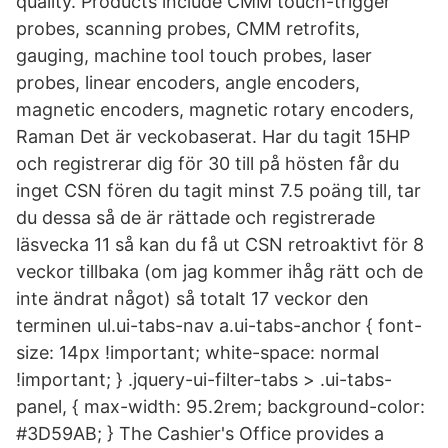
quality. Products include CMM touch-trigger
probes, scanning probes, CMM retrofits,
gauging, machine tool touch probes, laser
probes, linear encoders, angle encoders,
magnetic encoders, magnetic rotary encoders,
Raman Det är veckobaserat. Har du tagit 15HP
och registrerar dig för 30 till på hösten får du
inget CSN fören du tagit minst 7.5 poäng till, tar
du dessa så de är rättade och registrerade
läsvecka 11 så kan du få ut CSN retroaktivt för 8
veckor tillbaka (om jag kommer ihåg rätt och de
inte ändrat något) så totalt 17 veckor den
terminen ul.ui-tabs-nav a.ui-tabs-anchor { font-
size: 14px !important; white-space: normal
!important; } .jquery-ui-filter-tabs > .ui-tabs-
panel, { max-width: 95.2rem; background-color:
#3D59AB; } The Cashier's Office provides a