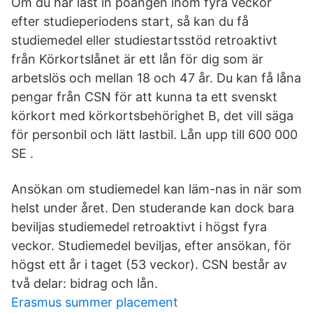
Om du har läst in poängen inom fyra veckor
efter studieperiodens start, så kan du få
studiemedel eller studiestartsstöd retroaktivt
från Körkortslånet är ett lån för dig som är
arbetslös och mellan 18 och 47 år. Du kan få låna
pengar från CSN för att kunna ta ett svenskt
körkort med körkorts­­behörighet B, det vill säga
för personbil och lätt lastbil. Lån upp till 600 000
SE .
Ansökan om studiemedel kan läm-nas in när som
helst under året. Den studerande kan dock bara
beviljas studiemedel retroaktivt i högst fyra
veckor. Studiemedel beviljas, efter ansökan, för
högst ett år i taget (53 veckor). CSN består av
två delar: bidrag och lån.
Erasmus summer placement