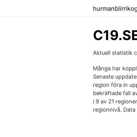
hurmanblirriko
C19.SE
Aktuell statistik
Många har kopplin
Senaste uppdater
region föra in up
bekräftade fall a
i 9 av 21 region
regionnivå. Data