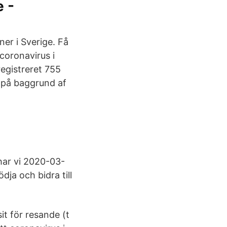
e -
ner i Sverige. Få
coronavirus i
egistreret 755
t på baggrund af
har vi 2020-03-
ja och bidra till
sit för resande (t