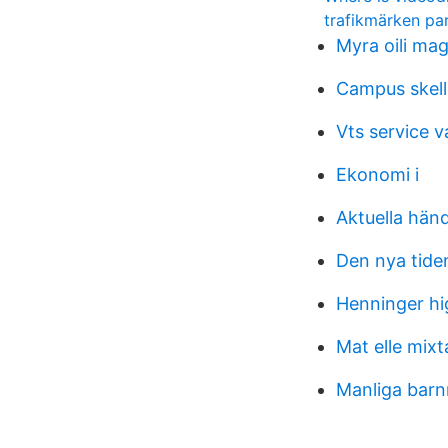
trafikmärken pa
Myra oili ma
Campus skell
Vts service v
Ekonomi i
Aktuella händ
Den nya tide
Henninger hi
Mat elle mix
Manliga bar