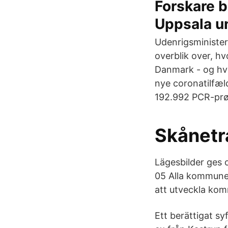
Forskare b
Uppsala un
Udenrigsministeri
overblik over, hv
Danmark - og hvo
nye coronatilfæl
192.992 PCR-prø
Skånetra
Lägesbilder ges 
05 Alla kommuner
att utveckla ko
Ett berättigat syf