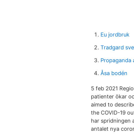
Eu jordbruk
Tradgard sve
Propaganda a
Åsa bodén
5 feb 2021 Regio
patienter ökar o
aimed to describe
the COVID-19 out
har spridningen 
antalet nya coro