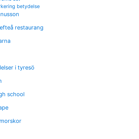
rkering betydelse
gnusson
efteå restaurang
arna
elser i tyresö
n
gh school
tape
nmorskor