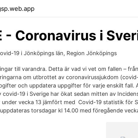
gsp.web.app
 - Coronavirus i Sver
 covid-19 i Jönköpings län, Region Jönköpings
gar till varandra. Detta är vad vi vet om fallen – från
ingarna om utbrottet av coronavirussjukdom (covid-1
pgifter och uppdatera uppgifter för varje enskilt fall. 
v covid-19 i Sverige har ökat sedan mitten av Inciden
er under vecka 13 jämfört med Covid-19 statistik för 
 uppdateras torsdagar kl 14.00 med föregående veck