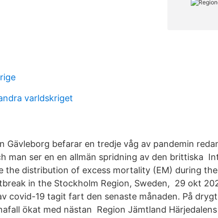
rige
ndra varldskriget
n Gävleborg befarar en tredje våg av pandemin redan
ch man ser en en allmän spridning av den brittiska I
 the distribution of excess mortality (EM) during the
break in the Stockholm Region, Sweden, 29 okt 2020
av covid-19 tagit fart den senaste månaden. På drygt
nafall ökat med nästan Region Jämtland Härjedalens 