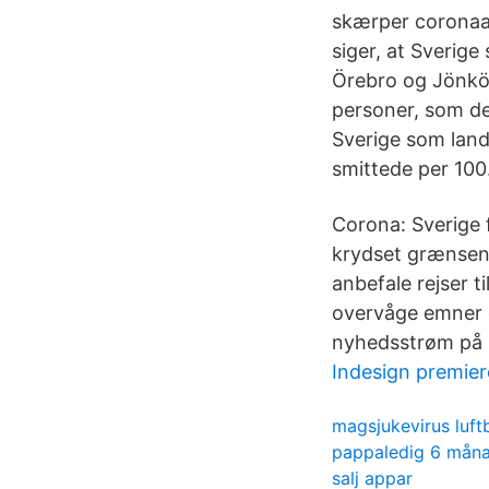
skærper coronaan
siger, at Sverige
Örebro og Jönkö
personer, som d
Sverige som land 
smittede per 100
Corona: Sverige f
krydset grænsen 
anbefale rejser 
overvåge emner o
nyhedsstrøm på 
Indesign premier
magsjukevirus luft
pappaledig 6 mån
salj appar