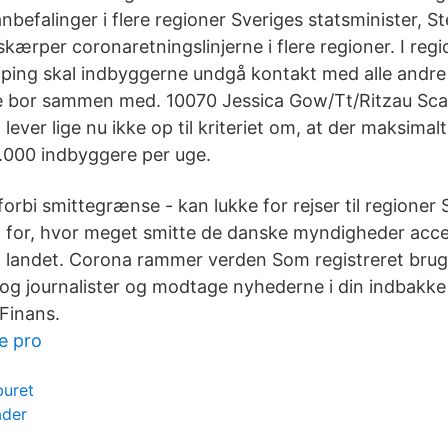
befalinger i flere regioner Sveriges statsminister, S
 skærper coronaretningslinjerne i flere regioner. I reg
ping skal indbyggerne undgå kontakt med alle andre
e bor sammen med. 10070 Jessica Gow/Tt/Ritzau Sca
lever lige nu ikke op til kriteriet om, at der maksima
.000 indbyggere per uge.
orbi smittegrænse - kan lukke for rejser til regioner 
for, hvor meget smitte de danske myndigheder accep
til landet. Corona rammer verden Som registreret bru
g journalister og modtage nyhederne i din indbakke 
Finans.
e pro
buret
ader