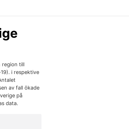
ige
 region till
9). i respektive
Antalet
sen av fall ökade
Sverige på
as data.