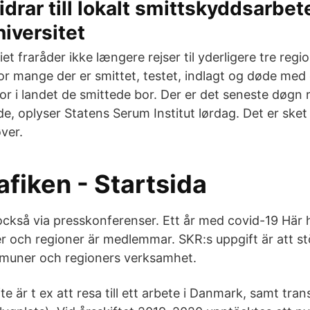
idrar till lokalt smittskyddsarbet
iversitet
et fraråder ikke længere rejser til yderligere tre regio
or mange der er smittet, testet, indlagt og døde med 
r i landet de smittede bor. Der er det seneste døgn r
de, oplyser Statens Serum Institut lørdag. Det er ske
ver.
fiken - Startsida
också via presskonferenser. Ett år med covid-19 Här 
 och regioner är medlemmar. SKR:s uppgift är att stöd
mmuner och regioners verksamhet.
te är t ex att resa till ett arbete i Danmark, samt tran