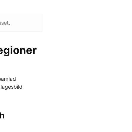
uset.
regioner
 samlad
lägesbild
ch