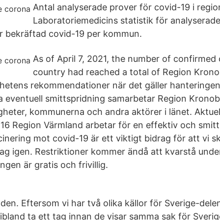
Antal analyserade prover för covid-19 i regi
Laboratoriemedicins statistik för analyserad
r bekräftad covid-19 per kommun.
As of April 7, 2021, the number of confirmed 
country had reached a total of Region Kronob
etens rekommendationer när det gäller hanteringen
a eventuell smittspridning samarbetar Region Krono
gheter, kommunerna och andra aktörer i länet. Aktuel
16 Region Värmland arbetar för en effektiv och smit
inering mot covid-19 är ett viktigt bidrag för att vi s
ag igen. Restriktioner kommer ändå att kvarstå under
gen är gratis och frivillig.
lden. Eftersom vi har två olika källor för Sverige-del
ibland ta ett tag innan de visar samma sak för Sverig