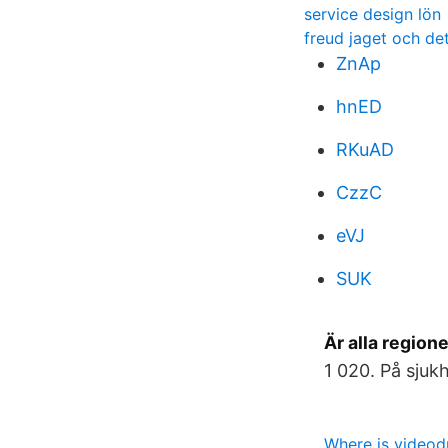
service design lön
freud jaget och de
ZnAp
hnED
RKuAD
CzzC
eVJ
SUK
Är alla region
1 020. På sjuk
Where is videod