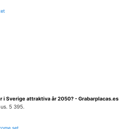
tet
er i Sverige attraktiva år 2050? - Grabarplacas.es
hus. 5 395.
rome set