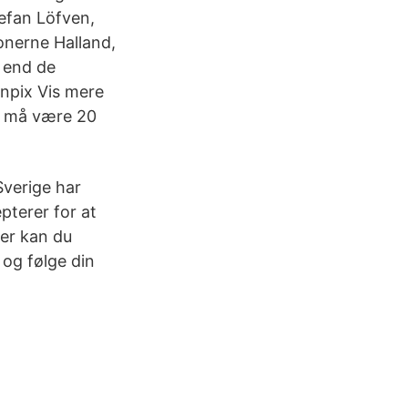
tefan Löfven,
ionerne Halland,
 end de
npix Vis mere
lt må være 20
Sverige har
terer for at
ger kan du
og følge din