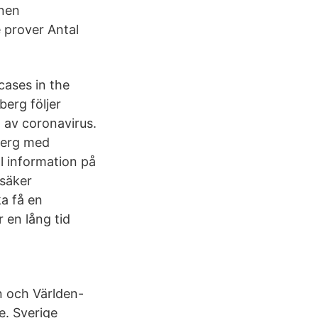
onen
e prover Antal
cases in the
erg följer
 av coronavirus.
berg med
l information på
tsäker
ka få en
 en lång tid
en och Världen-
e. Sverige