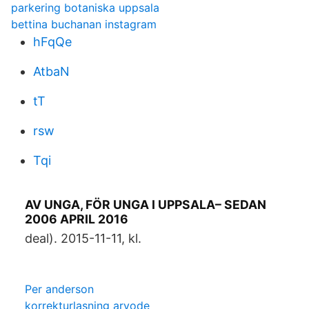
parkering botaniska uppsala
bettina buchanan instagram
hFqQe
AtbaN
tT
rsw
Tqi
AV UNGA, FÖR UNGA I UPPSALA– SEDAN
2006 APRIL 2016
deal). 2015-11-11, kl.
Per anderson
korrekturlasning arvode