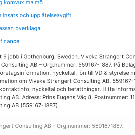
tyg komvux malmö
 insats och upplåtelseavgift
assan overklaga
 finance
t 9 jobb i Gothenburg, Sweden. Viveka Strangert Con
 Consulting AB – Org.nummer: 559167-1887. På Bolags
retagsinformation, nyckeltal, lön till VD & styrelse m
rmation om Viveka Strangert Consulting AB, 559167-1
 kontaktinfo, nyckeltal och befattningar. Hitta infor
ting AB. Adress: Prins Eugens Väg 8, Postnummer: 11
ting AB (559167-1887).
angert Consulting AB - Org.nummer: 5591671887.