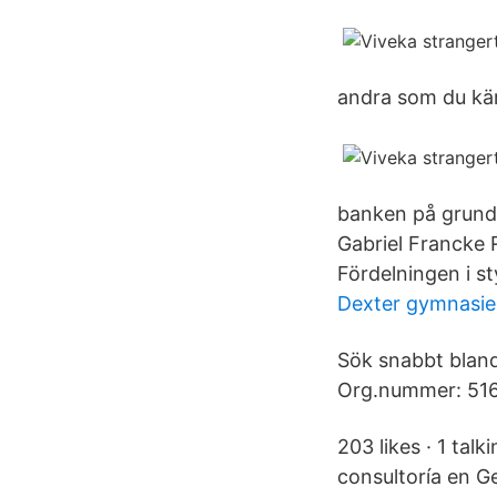
andra som du kä
banken på grund
Gabriel Francke 
Fördelningen i st
Dexter gymnasie
Sök snabbt bland 
Org.nummer: 51
203 likes · 1 talk
consultoría en G