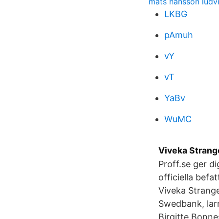
mats hansson ludv
LKBG
pAmuh
vY
vT
YaBv
WuMC
Viveka Strange
Proff.se ger d
officiella befa
Viveka Strange
Swedbank, lar
Birgitte Bonne