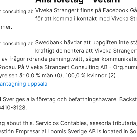
Viveka Strangert finns på Facebook G
för att komma i kontakt med Viveka St
nner.
Swedbank hävdar att uppgiften inte st
kraftigt dementera att Viveka Stranger
 av frågor rörande penningtvätt, säger kommunikat
Rodau. På Viveka Strangert Consulting AB - Org.nu
yrelsen är 0,0 % män (0), 100,0 % kvinnor (2) .
antagning uppsala
Sveriges alla företag och befattningshavare. Backstay
6410-3128.
ing about this. Servicios Contables, asesoría tributaria
estión Empresarial Loomis Sverige AB is located in So