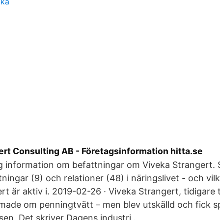
ika
rt Consulting AB - Företagsinformation hitta.se
ig information om befattningar om Viveka Strangert.
ttningar (9) och relationer (48) i näringslivet - och vi
rt är aktiv i. 2019-02-26 · Viveka Strangert, tidigare 
made om penningtvätt – men blev utskälld och fick s
sen. Det skriver Dagens industri .