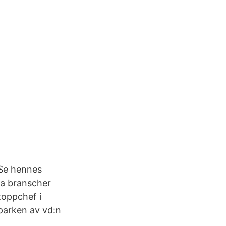
 Se hennes
lka branscher
toppchef i
parken av vd:n