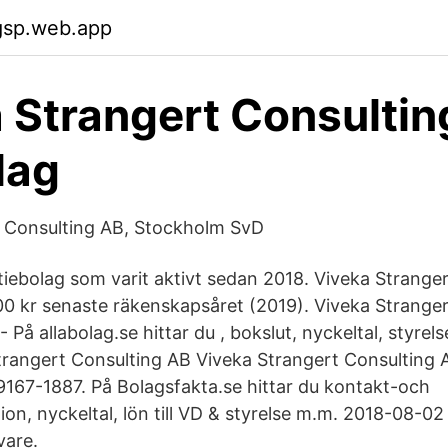
gsp.web.app
 Strangert Consultin
lag
t Consulting AB, Stockholm SvD
ktiebolag som varit aktivt sedan 2018. Viveka Strange
0 kr senaste räkenskapsåret (2019). Viveka Stranger
På allabolag.se hittar du , bokslut, nyckeltal, styrels
rangert Consulting AB Viveka Strangert Consulting 
67-1887. På Bolagsfakta.se hittar du kontakt-och
on, nyckeltal, lön till VD & styrelse m.m. 2018-08-02
vare.