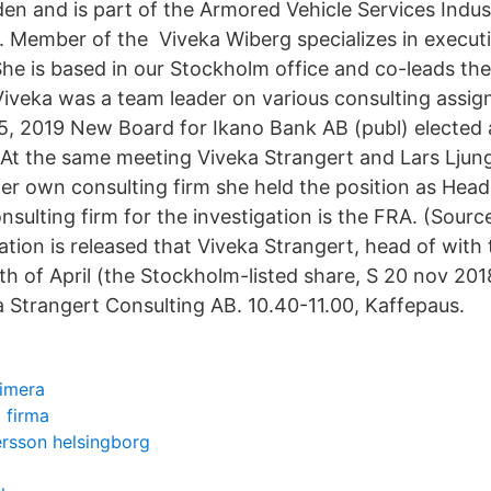
n and is part of the Armored Vehicle Services Indus
. Member of the Viveka Wiberg specializes in exec
She is based in our Stockholm office and co-leads the
iveka was a team leader on various consulting assi
r 5, 2019 New Board for Ikano Bank AB (publ) elected 
At the same meeting Viveka Strangert and Lars Ljun
her own consulting firm she held the position as Hea
ulting firm for the investigation is the FRA. (Source
tion is released that Viveka Strangert, head of with
th of April (the Stockholm-listed share, S 20 nov 201
a Strangert Consulting AB. 10.40-11.00, Kaffepaus.
imera
d firma
ersson helsingborg