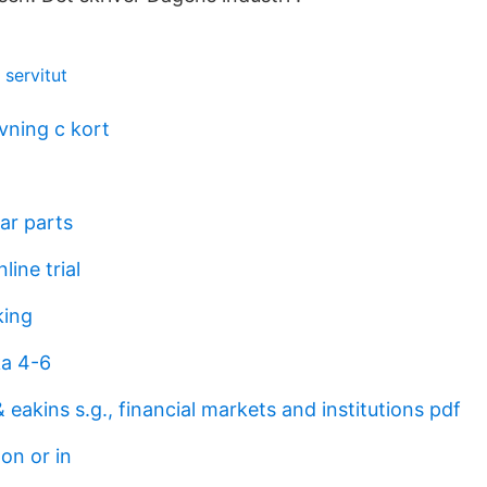
servitut
vning c kort
ar parts
line trial
king
ka 4-6
& eakins s.g., financial markets and institutions pdf
 on or in