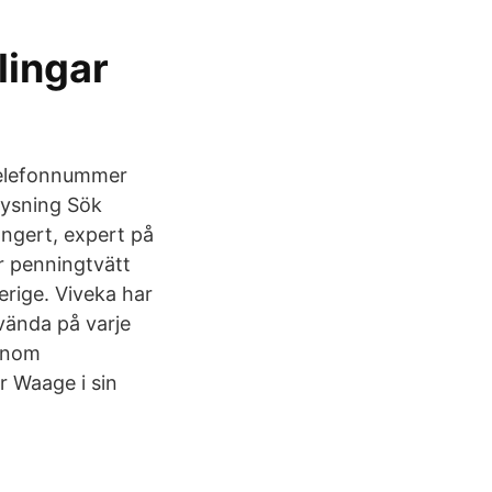
lingar
Telefonnummer
lysning Sök
angert, expert på
er penningtvätt
verige. Viveka har
 vända på varje
 inom
r Waage i sin