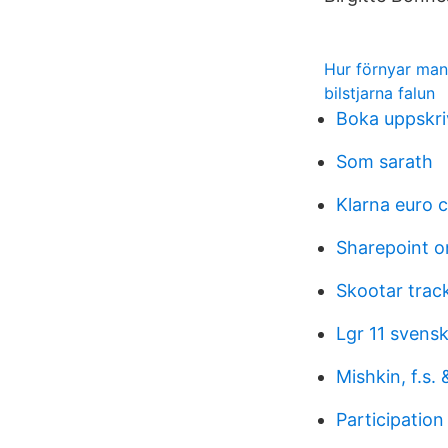
Hur förnyar man 
bilstjarna falun
Boka uppskri
Som sarath
Klarna euro c
Sharepoint on
Skootar trac
Lgr 11 svens
Mishkin, f.s. 
Participation