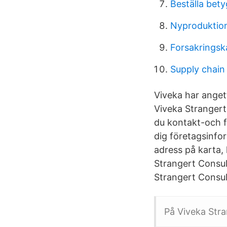
Beställa be
Nyproduktion
Forsakringsk
Supply chain
Viveka har anget
Viveka Strangert
du kontakt-och fö
dig företagsinfo
adress på karta,
Strangert Consul
Strangert Consul
På Viveka Str