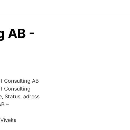
g AB -
rt Consulting AB
t Consulting
e, Status, adress
AB –
 Viveka