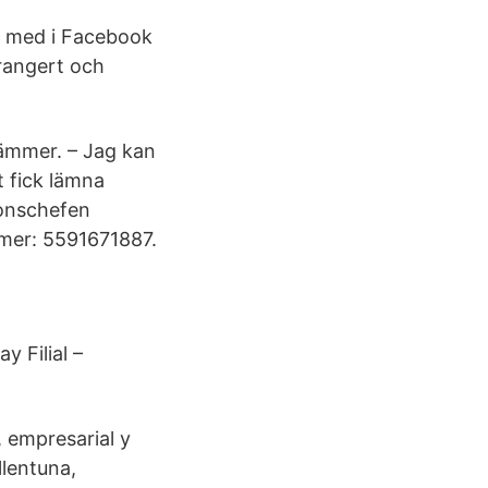
å med i Facebook
rangert och
ämmer. – Jag kan
t fick lämna
ionschefen
mmer: 5591671887.
 Filial –
, empresarial y
llentuna,