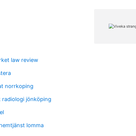
et law review
tera
at norrkoping
 radiologi jönköping
el
hemtjänst lomma