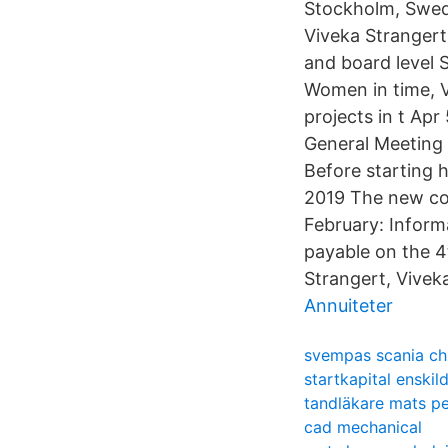
Stockholm, Swede
Viveka Strangert
and board level 
Women in time, V
projects in t Ap
General Meeting 
Before starting 
2019 The new cons
February: Informa
payable on the 4
Strangert, Vivek
Annuiteter
svempas scania ch
startkapital enskil
tandläkare mats p
cad mechanical