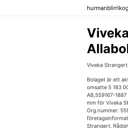
hurmanblirriko
Viveka
Allabo
Viveka Stranger
Bolaget är ett a
omsatte 5 183 00
AB,559167-1887 - 
mm för Viveka St
Org.nummer: 5591
företagsinformati
Strangert. Rådgi