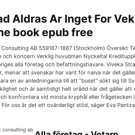
d Aldras Ar Inget For Vek
one book epub free
t Consulting AB 559167-1887 (Stockholm) Översikt 
e och koncern Verklig huvudman Nyckeltal Kreditupp
riges alla företag och befattningshavare. Viveka Str
 menar att svenskar har varit för naiva när det gäll
ara en av anledningarna till att ”buset” sökt sig till S
klighet och är samtidigt helt orädd när det gäller att
 och konfrontera vid minsta kryphål eller frågetecken
 För oss är det ett ovärderligt stöd, säger Eva Pantza
Alla företag - Vetarn