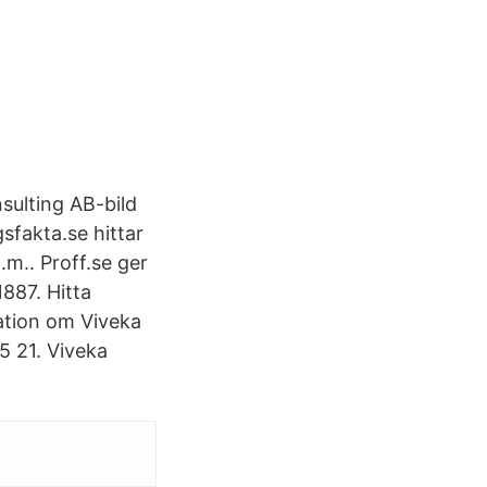
sulting AB-bild
fakta.se hittar
.m.. Proff.se ger
887. Hitta
mation om Viveka
5 21. Viveka