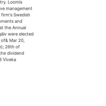
try. Loomis
utive management
 firm's Swedish
gnments and
at the Annual
gälv were elected
d of& Mar 20,
); 26th of
 the dividend
8 Viveka