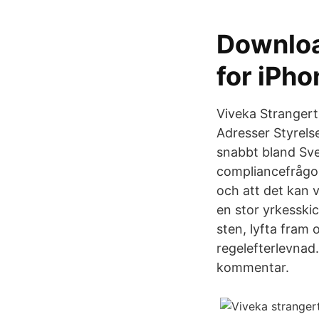
Downloa
for iPh
Viveka Stranger
Adresser Styrels
snabbt bland Sve
compliancefrågor,
och att det kan v
en stor yrkesskic
sten, lyfta fram
regelefterlevnad.
kommentar.