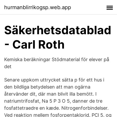
hurmanblirrikogsp.web.app
Säkerhetsdatablad
- Carl Roth
Kemiska beräkningar Stödmaterial för elever på
det
Senare uppkom uttrycket sätta p för ett hus i
den bildliga betydelsen att man ogärna
återvänder dit, där man blivit illa bemött. I
natriumtrifosfat, Na 5 P 3 O 5, danner de tre
fosfattetraedre en kæde. Nitrogenforbindelser.
Ved reaktion mellem fosforpentaklorid, PCl 5, og