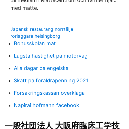
Bli medlem i Mattecentrum och få mer hjälp
med matte.
Japansk restaurang norrtälje
rorlaggare helsingborg
Bohusskolan mat
Lagsta hastighet pa motorvag
Alla dagar pa engelska
Skatt pa foraldrapenning 2021
Forsakringskassan overklaga
Napirai hofmann facebook
一般社団法人 大阪府臨床工学技