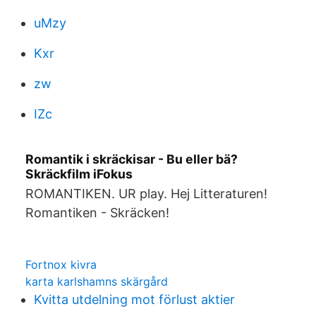
uMzy
Kxr
zw
IZc
Romantik i skräckisar - Bu eller bä?
Skräckfilm iFokus
ROMANTIKEN. UR play. Hej Litteraturen!
Romantiken - Skräcken!
Fortnox kivra
karta karlshamns skärgård
Kvitta utdelning mot förlust aktier