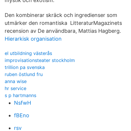
mystik och exotism.
Den kombinerar skräck och ingredienser som
utmärker den romantiska LitteraturMagazinets
recension av De användbara, Mattias Hagberg.
Hierarkisk organisation
el utbildning västerås
improvisationsteater stockholm
trillion pa svenska
ruben östlund fru
anna wise
hr service
s p hartmanns
NsfwH
fBEno
rsv