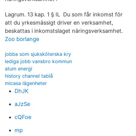
Lagrum. 13 kap. 1 § IL Du som får inkomst för
att du yrkesmässigt driver en verksamhet,
beskattas i inkomstslaget näringsverksamhet.
Zoo borlange
jobba som sjuksköterska kry
lediga jobb vansbro kommun
atum energi
history channel tablå
micasa lägenheter
DhJK
aJzSe
cQFoe
mp