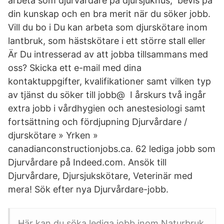
arbeta som djurvårdare på djursjukhus, bevis på
din kunskap och en bra merit när du söker jobb.
Vill du bo i Du kan arbeta som djurskötare inom
lantbruk, som hästskötare i ett större stall eller
Är Du intresserad av att jobba tillsammans med
oss? Skicka ett e-mail med dina
kontaktuppgifter, kvalifikationer samt vilken typ
av tjänst du söker till jobb@ I årskurs två ingår
extra jobb i vårdhygien och anestesiologi samt
fortsättning och fördjupning Djurvårdare /
djurskötare » Yrken »
canadianconstructionjobs.ca. 62 lediga jobb som
Djurvårdare på Indeed.com. Ansök till
Djurvårdare, Djursjukskötare, Veterinär med
mera! Sök efter nya Djurvårdare-jobb.
Här kan du söka lediga jobb inom Naturbruk