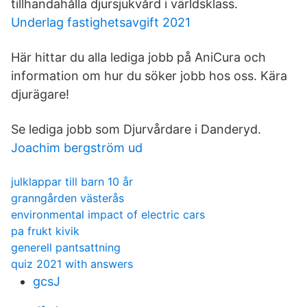
tillhandahålla djursjukvård i världsklass.
Underlag fastighetsavgift 2021
Här hittar du alla lediga jobb på AniCura och
information om hur du söker jobb hos oss. Kära
djurägare!
Se lediga jobb som Djurvårdare i Danderyd.
Joachim bergström ud
julklappar till barn 10 år
granngården västerås
environmental impact of electric cars
pa frukt kivik
generell pantsattning
quiz 2021 with answers
gcsJ