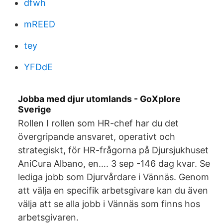
dfwh
mREED
tey
YFDdE
Jobba med djur utomlands - GoXplore
Sverige
Rollen I rollen som HR-chef har du det
övergripande ansvaret, operativt och
strategiskt, för HR-frågorna på Djursjukhuset
AniCura Albano, en…. 3 sep -146 dag kvar. Se
lediga jobb som Djurvårdare i Vännäs. Genom
att välja en specifik arbetsgivare kan du även
välja att se alla jobb i Vännäs som finns hos
arbetsgivaren.